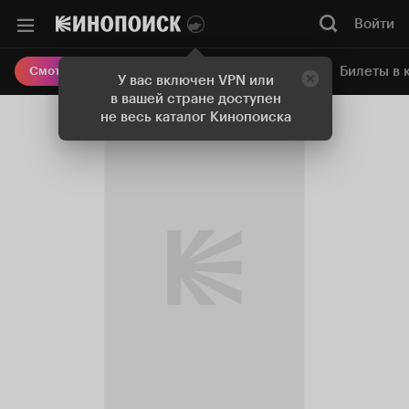
Войти
Онлайн-кинотеатр
Билеты в 
Смотреть кино
У вас включен VPN или
в вашей стране доступен
не весь каталог Кинопоиска