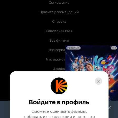
Соглашение
Правила рекомендаций
Справка
Кинопоиск PRO
Все фильмы
Все сериалы
РЕКЛАМА
Что посмотреть
Афиша
Музыка
Телепрограмма
Книги
Войдите в профиль
Служба поддержки
Сможете оценивать фильмы,

 собирать их в коллекции и не только