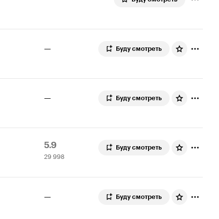
—
Буду смотреть
—
Буду смотреть
Рейтинг
29
5.9
Буду смотреть
29 998
Кинопоиска
998
5.9
оценок
—
Буду смотреть