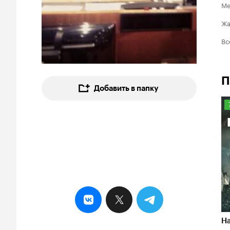
Ме
Ж
Вс
П
Добавить в папку
7
Ha