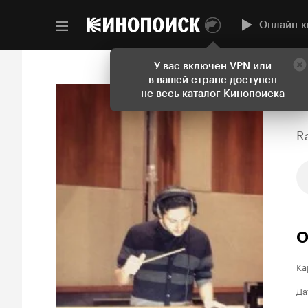
Онлайн-к
У вас включен VPN или
в вашей стране доступен
не весь каталог Кинопоиска
R
О
Ка
Да