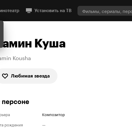
инотеатр
Установить на ТВ
Рамин Куша
amin Kousha
Любимая звезда
 персоне
рьера
Композитор
та рождения
—