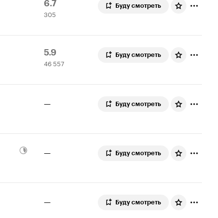
Рейтинг
305
6.7
Буду смотреть
305
Кинопоиска
оценок
6.7
Рейтинг
46
5.9
Буду смотреть
46 557
Кинопоиска
557
5.9
оценок
—
Буду смотреть
—
Буду смотреть
—
Буду смотреть