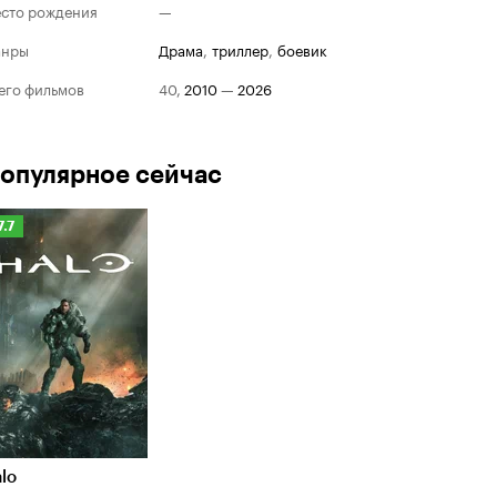
сто рождения
—
анры
драма
,
триллер
,
боевик
его фильмов
40
,
2010
—
2026
опулярное сейчас
Рейтинг
7.7
Кинопоиска
.7
lo