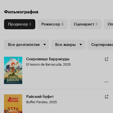
Фильмография
Продюсер
8
Режиссер
6
Сценарист
3
Оп
Все десятилетия
Все жанры
Сортировка
Сокровище Барракуды
El tesoro de Barracuda
,
2025
Райский буфет
Buffet Paraíso
,
2025