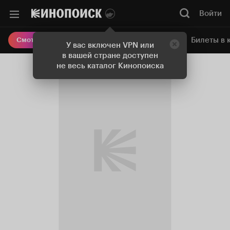
Войти
Онлайн-кинотеатр
Билеты в 
Смотреть кино
У вас включен VPN или
в вашей стране доступен
не весь каталог Кинопоиска