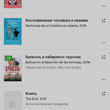
Воспоминания человека в пижаме
Memorias de un hombre en pijama
,
2018
Бунюэль в лабиринте черепах
Рейтинг
7.1
Buñuel en el laberinto de las tortugas
,
2018
Кинопоиска
продюсер (в титрах: álex cervantes)
7.1
Конец
The End
,
2012
исполнительный продюсер