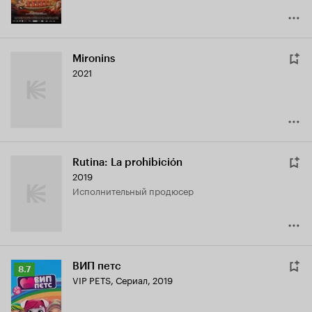
Mironins
2021
Rutina: La prohibición
2019
исполнительный продюсер
ВИП петс
Рейтинг
8.7
VIP PETS
,
Сериал, 2019
Кинопоиска
8.7