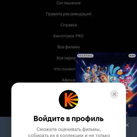
Соглашение
Правила рекомендаций
Справка
Кинопоиск PRO
Все фильмы
Все сериалы
РЕКЛАМА
Что посмотреть
Афиша
Музыка
Телепрограмма
Книги
Войдите в профиль
Служба поддержки
Сможете оценивать фильмы,

 собирать их в коллекции и не только