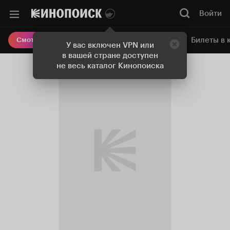
Войти
Онлайн-кинотеатр
Билеты в 
Смотреть кино
У вас включен VPN или
в вашей стране доступен
не весь каталог Кинопоиска