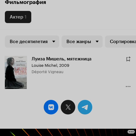
Фильмография
Актер
1
Все десятилетия
Все жанры
Сортировка
Луиза Мишель, мятежница
Louise Michel
,
2009
Déporté Vigneau