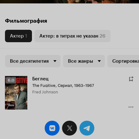
Фильмография
Актер
1
Актер: в титрах не указан
26
Все десятилетия
Все жанры
Сортировка
Беглец
Рейтинг
6.0
The Fugitive
,
Сериал, 1963–1967
Кинопоиска
Fred Johnson
6.0