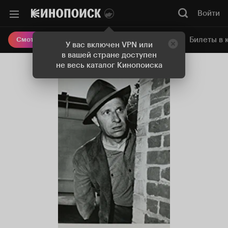
Войти
Онлайн-кинотеатр
Билеты в 
Смотреть кино
У вас включен VPN или
в вашей стране доступен
не весь каталог Кинопоиска