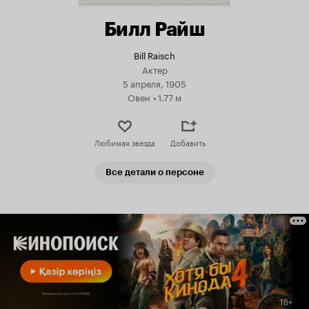
Билл Райш
Bill Raisch
Актер
5 апреля, 1905
Овен
•
1.77 м
Любимая звезда
Добавить
Все детали о персоне