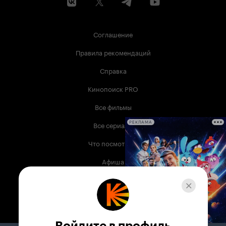
Соглашение
Правила рекомендаций
Справка
Кинопоиск PRO
Все фильмы
Все сериалы
РЕКЛАМА
Что посмотреть
Афиша
Музыка
Телепрограмма
Книги
Войдите в профиль