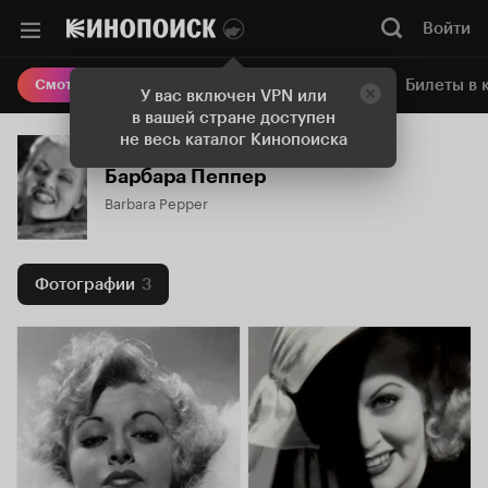
Войти
Онлайн-кинотеатр
Билеты в 
Смотреть кино
У вас включен VPN или
в вашей стране доступен
не весь каталог Кинопоиска
Барбара Пеппер
Barbara Pepper
Фотографии
3