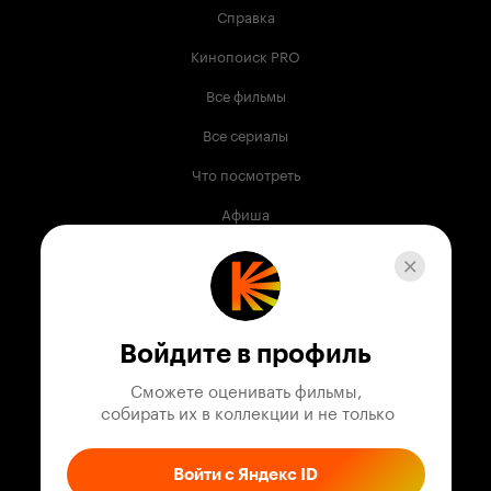
Справка
Кинопоиск PRO
Все фильмы
Все сериалы
Что посмотреть
Афиша
Музыка
Телепрограмма
Книги
Войдите в профиль
Служба поддержки
Сможете оценивать фильмы,

 собирать их в коллекции и не только
© 2003 —
2026
,
Кинопоиск
18
+
Проект компании
Войти с Яндекс ID