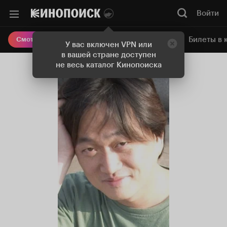
Войти
Онлайн-кинотеатр
Билеты в 
Смотреть кино
У вас включен VPN или
в вашей стране доступен
не весь каталог Кинопоиска