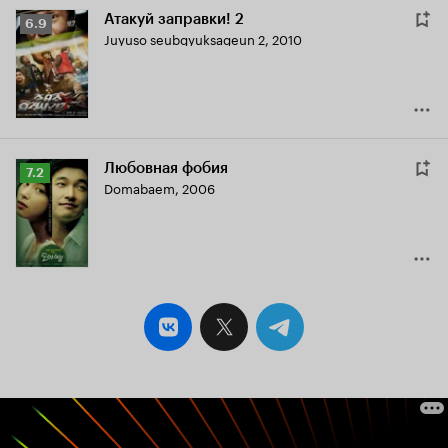
Атакуй заправки! 2
Рейтинг
6.9
Juyuso seubgyuksageun 2
,
2010
Кинопоиска
6.9
Любовная фобия
Рейтинг
7.2
Domabaem
,
2006
Кинопоиска
7.2