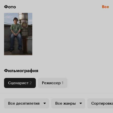
Фото
Все
Фильмография
Сценарист
2
Режиссер
1
Все десятилетия
Все жанры
Сортировка