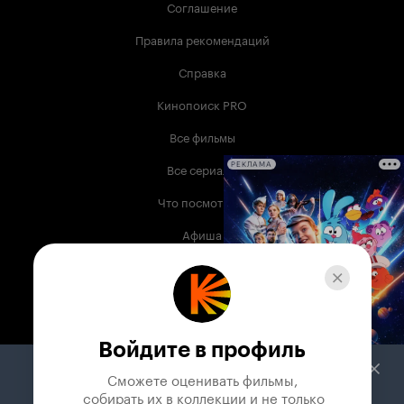
Соглашение
Правила рекомендаций
Справка
Кинопоиск PRO
Все фильмы
Все сериалы
РЕКЛАМА
Что посмотреть
Афиша
Музыка
Телепрограмма
Книги
Войдите в профиль
Служба поддержки
Сможете оценивать фильмы,

 собирать их в коллекции и не только