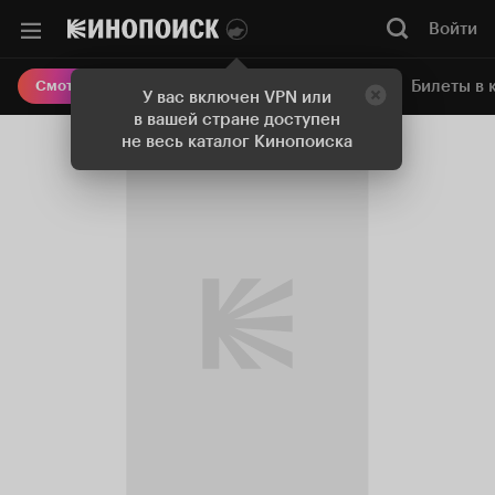
Войти
Онлайн-кинотеатр
Билеты в 
Смотреть кино
У вас включен VPN или
в вашей стране доступен
не весь каталог Кинопоиска