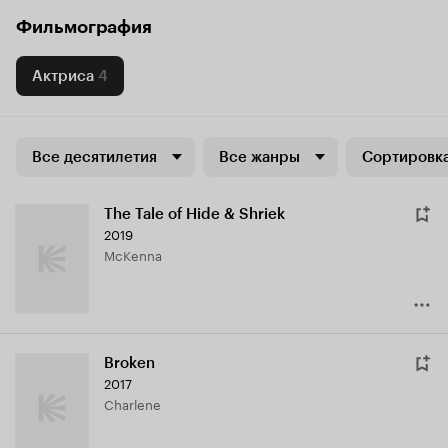
Фильмография
Актриса
4
Все десятилетия
Все жанры
Сортировка
The Tale of Hide & Shriek
2019
McKenna
Broken
2017
Charlene