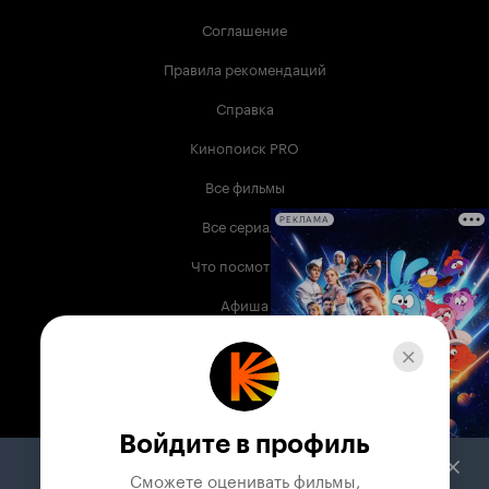
Соглашение
Правила рекомендаций
Справка
Кинопоиск PRO
Все фильмы
Все сериалы
РЕКЛАМА
Что посмотреть
Афиша
Музыка
Телепрограмма
Книги
Войдите в профиль
Служба поддержки
Сможете оценивать фильмы,
