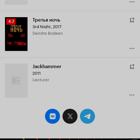
Третья ночь
Рейтинг
4.7
3rd Night
,
2017
Кинопоиска
Deirdre Bodeen
4.7
Jackhammer
2011
Lecturer