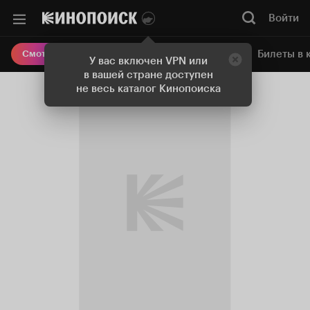
Войти
Онлайн-кинотеатр
Билеты в 
Смотреть кино
У вас включен VPN или
в вашей стране доступен
не весь каталог Кинопоиска