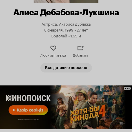
Алиса Дебабова-Лукшина
Актриса, Актриса дубляжа
8 февраля, 1999
•
27 лет
Водолей
•
1.65 м
Любимая звезда
Добавить
Все детали о персоне