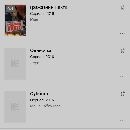
Гражданин Никто
Рейтинг
6.4
Сериал, 2016
Кинопоиска
Юля
6.4
Одиночка
Сериал, 2016
Лера
Суббота
Сериал, 2016
Маша Каблукова