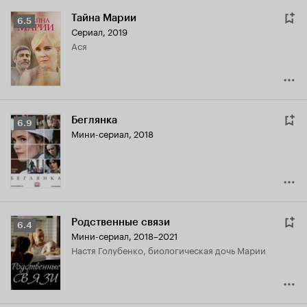
Тайна Марии
Рейтинг
6.5
Сериал, 2019
Кинопоиска
Ася
6.5
Беглянка
Рейтинг
6.9
Мини-сериал, 2018
Кинопоиска
6.9
Родственные связи
Рейтинг
6.4
Мини-сериал, 2018–2021
Кинопоиска
Настя Голубенко, биологическая дочь Марии
6.4