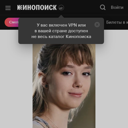
Войти
Онлайн-кинотеатр
Билеты в 
Смотреть кино
У вас включен VPN или
в вашей стране доступен
не весь каталог Кинопоиска