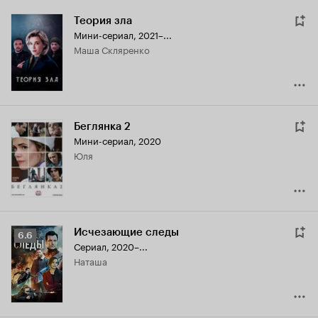
Теория зла
Мини-сериал, 2021–...
Маша Скляренко
Беглянка 2
Мини-сериал, 2020
Юля
Исчезающие следы
Рейтинг
6.6
Сериал, 2020–...
Кинопоиска
Наташа
6.6