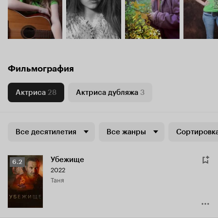
Фильмография
Актриса
28
Актриса дубляжа
3
Все десятилетия
Все жанры
Сортировка
Убежище
Рейтинг
6.2
2022
Кинопоиска
Таня
6.2