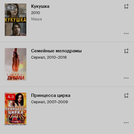
Кукушка
Рейтинг
6.2
2010
Кинопоиска
Маша
6.2
Семейные мелодрамы
Сериал, 2010–2016
Принцесса цирка
Рейтинг
4.3
Сериал, 2007–2009
Кинопоиска
4.3