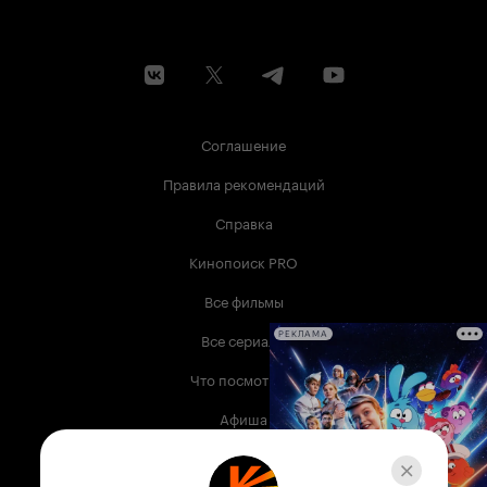
Соглашение
Правила рекомендаций
Справка
Кинопоиск PRO
Все фильмы
Все сериалы
РЕКЛАМА
Что посмотреть
Афиша
Музыка