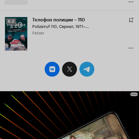
Телефон полиции – 110
Рейтинг
6.2
Polizeiruf 110
,
Сериал, 1971–...
Кинопоиска
Fetzer
6.2