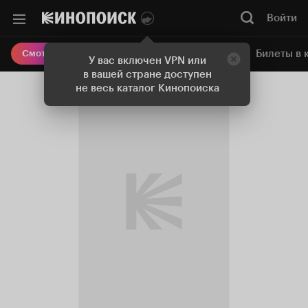
Войти
Онлайн-кинотеатр
Билеты в 
Смотреть кино
У вас включен VPN или
в вашей стране доступен
не весь каталог Кинопоиска