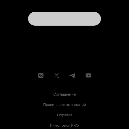
Соглашение
Правила рекомендаций
Справка
Кинопоиск PRO