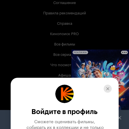
Соглашение
Правила рекомендаций
Справка
Кинопоиск PRO
Все фильмы
Все сериалы
РЕКЛАМА
Что посмотреть
Афиша
Музыка
Телепрограмма
Книги
Войдите в профиль
Служба поддержки
Сможете оценивать фильмы,

 собирать их в коллекции и не только