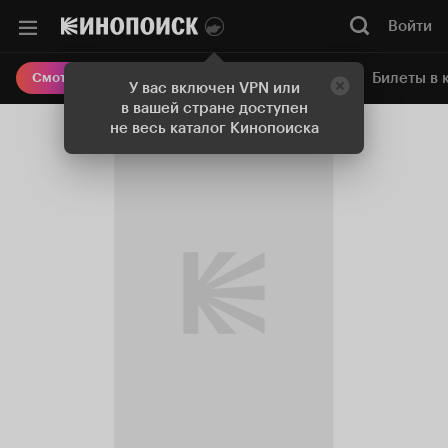
Войти
Онлайн-кинотеатр
Билеты в 
Смотреть кино
У вас включен VPN или
в вашей стране доступен
не весь каталог Кинопоиска