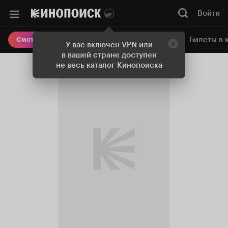
Войти
Онлайн-кинотеатр
Билеты в 
Смотреть кино
У вас включен VPN или
в вашей стране доступен
не весь каталог Кинопоиска