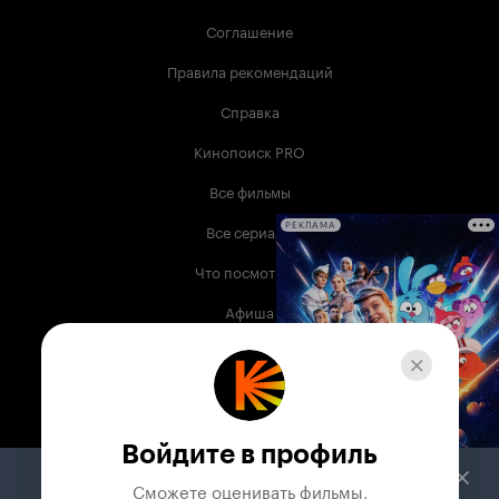
Соглашение
Правила рекомендаций
Справка
Кинопоиск PRO
Все фильмы
Все сериалы
РЕКЛАМА
Что посмотреть
Афиша
Музыка
Телепрограмма
Книги
Войдите в профиль
Служба поддержки
Сможете оценивать фильмы,
