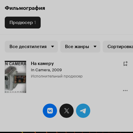
Фильмография
Продюсер
1
Все десятилетия
Все жанры
Сортировка
На камеру
In Camera
,
2009
исполнительный продюсер