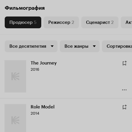
Фильмография
Продюсер
5
Режиссер
2
Сценарист
2
Ак
Все десятилетия
Все жанры
Сортировка
The Journey
2016
Role Model
2014