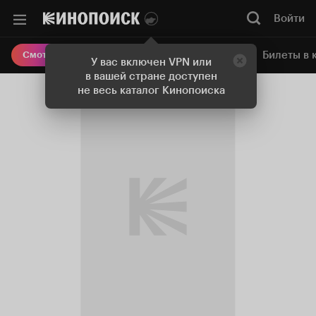
Войти
Онлайн-кинотеатр
Билеты в 
Смотреть кино
У вас включен VPN или
в вашей стране доступен
не весь каталог Кинопоиска