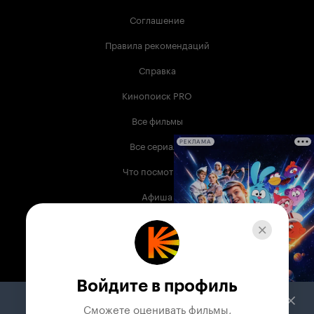
Соглашение
Правила рекомендаций
Справка
Кинопоиск PRO
Все фильмы
Все сериалы
РЕКЛАМА
Что посмотреть
Афиша
Музыка
Телепрограмма
Книги
Войдите в профиль
Служба поддержки
Сможете оценивать фильмы,
