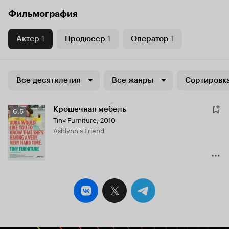
Фильмография
Актер
1
Продюсер
1
Оператор
1
Все десятилетия
Все жанры
Сортировка
Крошечная мебель
Рейтинг
6.5
Tiny Furniture
,
2010
Кинопоиска
Ashlynn's Friend
6.5