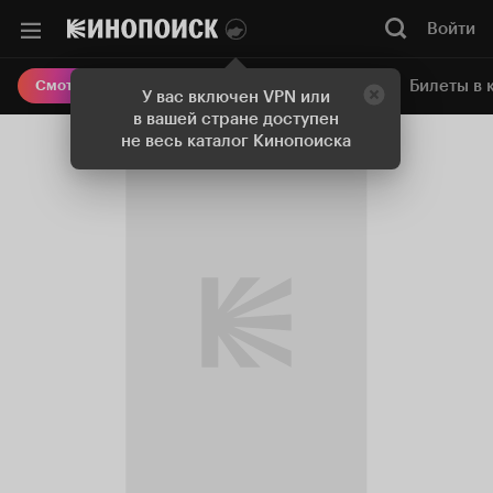
Войти
Онлайн-кинотеатр
Билеты в 
Смотреть кино
У вас включен VPN или
в вашей стране доступен
не весь каталог Кинопоиска