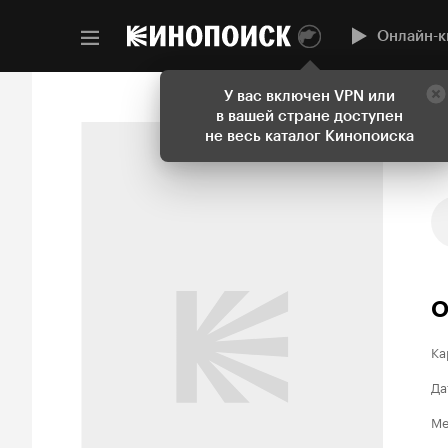
Онлайн-к
У вас включен VPN или
в вашей стране доступен
не весь каталог Кинопоиска
О
Ка
Да
Ме