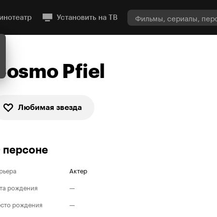
инотеатр
Установить на ТВ
Cosmo Pfiel
Любимая звезда
 персоне
рьера
Актер
та рождения
—
сто рождения
—