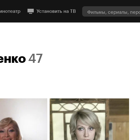
инотеатр
Установить на ТВ
енко
47