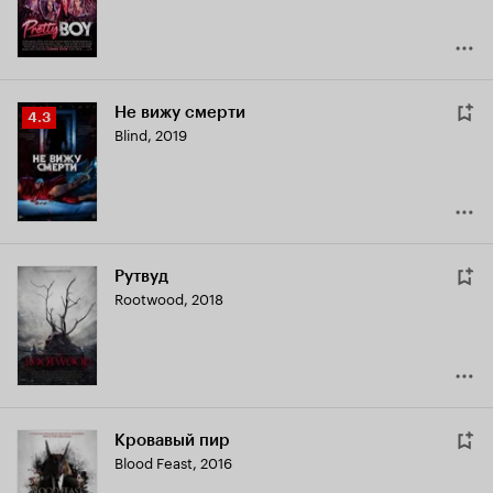
Не вижу смерти
Рейтинг
4.3
Blind
,
2019
Кинопоиска
4.3
Рутвуд
Rootwood
,
2018
Кровавый пир
Blood Feast
,
2016