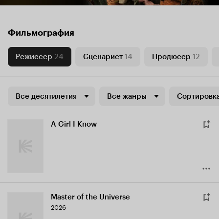
Фильмография
Режиссер
24
Сценарист
14
Продюсер
12
Все десятилетия
Все жанры
Сортировка
A Girl I Know
Master of the Universe
2026