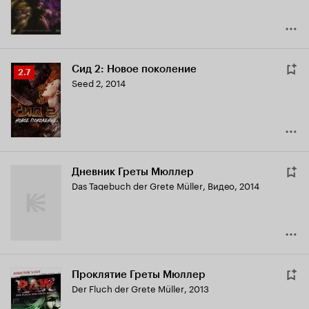
Сид 2: Новое поколение
Рейтинг
2.7
Seed 2
,
2014
Кинопоиска
2.7
Дневник Греты Мюллер
Das Tagebuch der Grete Müller
,
Видео, 2014
Проклятие Греты Мюллер
Der Fluch der Grete Müller
,
2013