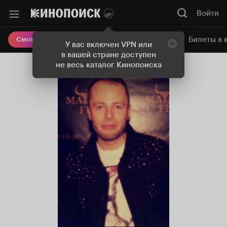
Войти
Онлайн-кинотеатр
Билеты в 
Смотреть кино
У вас включен VPN или
в вашей стране доступен
не весь каталог Кинопоиска