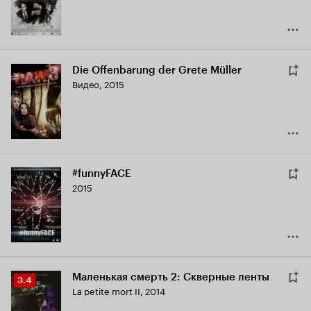
Die Offenbarung der Grete Müller
Видео, 2015
#funnyFACE
2015
Маленькая смерть 2: Скверные ленты
Рейтинг
3.4
La petite mort II
,
2014
Кинопоиска
3.4