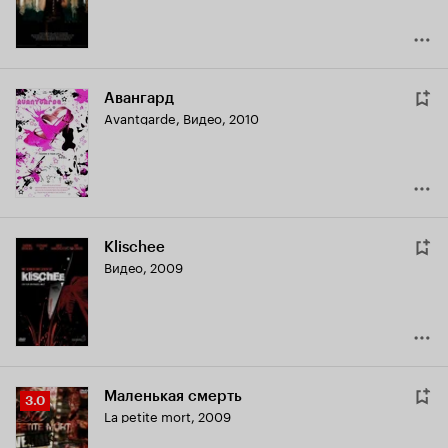
Авангард
Avantgarde
,
Видео, 2010
Klischee
Видео, 2009
Маленькая смерть
Рейтинг
3.0
La petite mort
,
2009
Кинопоиска
3.0