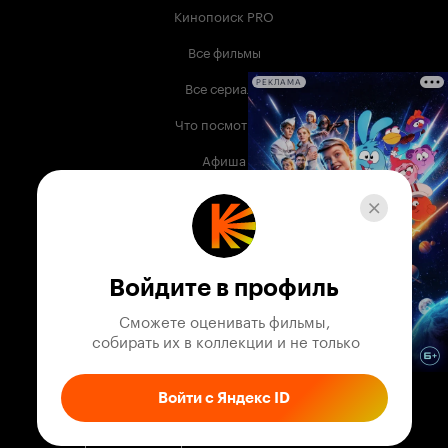
Кинопоиск PRO
Все фильмы
Все сериалы
РЕКЛАМА
Что посмотреть
Афиша
Музыка
Телепрограмма
Книги
Войдите в профиль
Служба поддержки
Сможете оценивать фильмы,

 собирать их в коллекции и не только
© 2003 —
2026
,
Кинопоиск
18
+
Проект компании
Войти с Яндекс ID