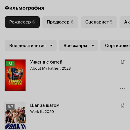
Фильмография
Режиссер
6
Продюсер
6
Сценарист
5
Ак
Все десятилетия
Все жанры
Сортировка
Уикенд с батей
Рейтинг
7.1
About My Father
,
2023
Кинопоиска
7.1
Шаг за шагом
Рейтинг
6.7
Work It
,
2020
Кинопоиска
6.7