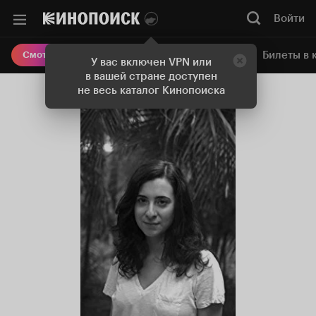
Войти
Онлайн-кинотеатр
Билеты в 
Смотреть кино
У вас включен VPN или
в вашей стране доступен
не весь каталог Кинопоиска