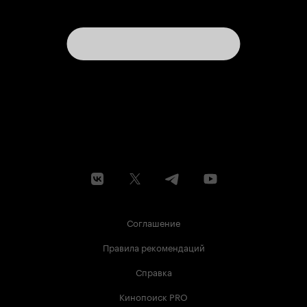
Соглашение
Правила рекомендаций
Справка
Кинопоиск PRO