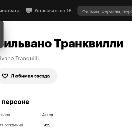
инотеатр
Установить на ТВ
Сильвано Транквилли
lvano Tranquilli
Любимая звезда
 персоне
рьера
Актер
та рождения
1925