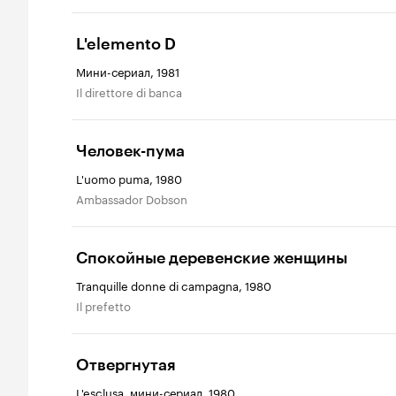
L'elemento D
Мини-сериал, 1981
Il direttore di banca
Человек-пума
L'uomo puma, 1980
Ambassador Dobson
Спокойные деревенские женщины
Tranquille donne di campagna, 1980
Il prefetto
Отвергнутая
L'esclusa, мини-сериал, 1980