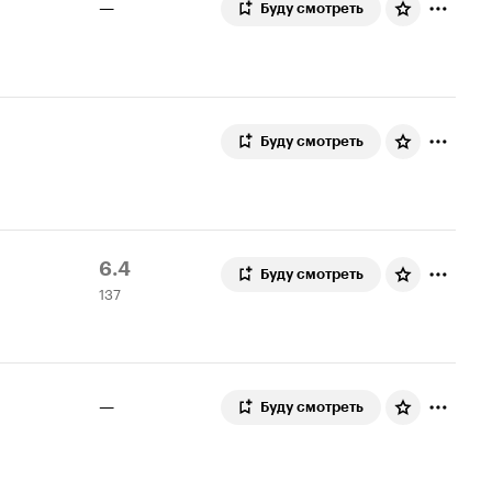
—
Буду смотреть
Буду смотреть
Рейтинг
137
6.4
Буду смотреть
137
Кинопоиска
оценок
6.4
—
Буду смотреть