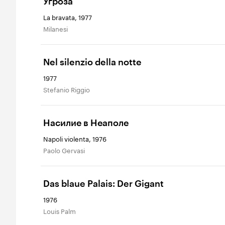
Угроза
La bravata, 1977
Milanesi
Nel silenzio della notte
1977
Stefanio Riggio
Насилие в Неаполе
Napoli violenta, 1976
Paolo Gervasi
Das blaue Palais: Der Gigant
1976
Louis Palm