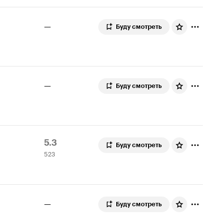
—
Буду смотреть
—
Буду смотреть
Рейтинг
523
5.3
Буду смотреть
523
Кинопоиска
оценки
5.3
—
Буду смотреть