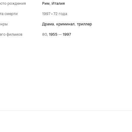
сто рождения
Рим
,
Италия
та смерти
1997 • 72 года
анры
драма
,
криминал
,
триллер
его фильмов
80
,
1955
—
1997