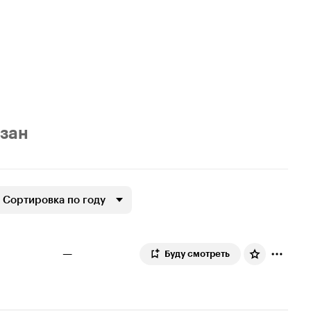
азан
Сортировка по году
—
Буду смотреть