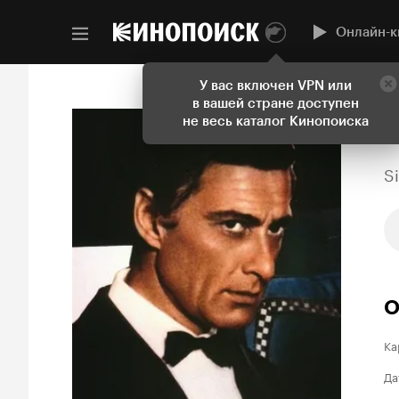
Онлайн-к
У вас включен VPN или
в вашей стране доступен
не весь каталог Кинопоиска
Si
О
Ка
Да