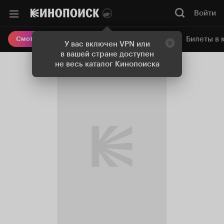
Войти
Онлайн-кинотеатр
Билеты в 
Смотреть кино
У вас включен VPN или
в вашей стране доступен
не весь каталог Кинопоиска