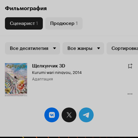
Фильмография
Сценарист
1
Продюсер
1
Все десятилетия
Все жанры
Сортировка
Щелкунчик 3D
Kurumi wari ningyou
,
2014
адаптация