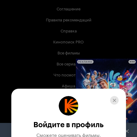
Соглашение
Правила рекомендаций
Справка
Кинопоиск PRO
Все фильмы
Все сериалы
РЕКЛАМА
Что посмотреть
Афиша
Музыка
Телепрограмма
Книги
Войдите в профиль
Служба поддержки
Сможете оценивать фильмы,
