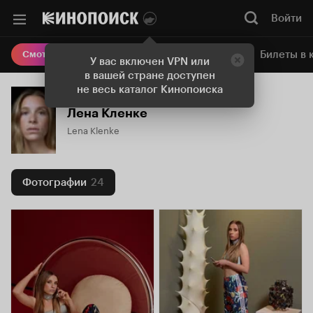
Войти
Онлайн-кинотеатр
Билеты в 
Смотреть кино
У вас включен VPN или
в вашей стране доступен
не весь каталог Кинопоиска
Лена Кленке
Lena Klenke
Фотографии
24