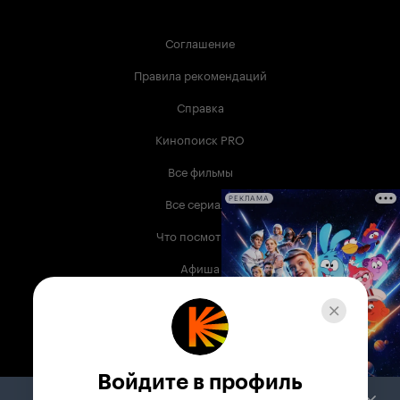
Соглашение
Правила рекомендаций
Справка
Кинопоиск PRO
Все фильмы
Все сериалы
РЕКЛАМА
Что посмотреть
Афиша
Музыка
Телепрограмма
Книги
Войдите в профиль
Служба поддержки