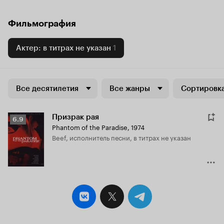
Фильмография
Актер: в титрах не указан
1
Все десятилетия
Все жанры
Сортировка
Призрак рая
Рейтинг
6.9
Phantom of the Paradise
,
1974
Кинопоиска
Beef, исполнитель песни, в титрах не указан
6.9