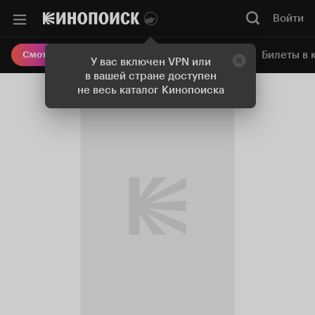
Войти
Онлайн-кинотеатр
Билеты в 
Смотреть кино
У вас включен VPN или
в вашей стране доступен
не весь каталог Кинопоиска