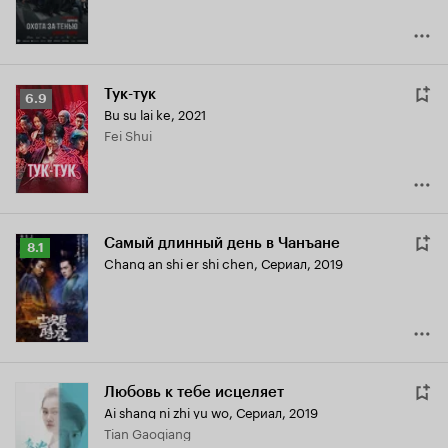
Тук-тук
Рейтинг
6.9
Bu su lai ke
,
2021
Кинопоиска
Fei Shui
6.9
Самый длинный день в Чанъане
Рейтинг
8.1
Chang an shi er shi chen
,
Сериал, 2019
Кинопоиска
8.1
Любовь к тебе исцеляет
Ai shang ni zhi yu wo
,
Сериал, 2019
Tian Gaoqiang