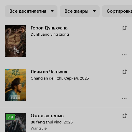
Все десятилетия
Все жанры
Сортировка
Герои Дуньхуана
Dunhuang ying xiong
Личи из Чанъаня
Chang an de li zhi
,
Сериал, 2025
Охота за тенью
Рейтинг
7.9
Bu feng zhui ying
,
2025
Кинопоиска
Wang Jie
7.9