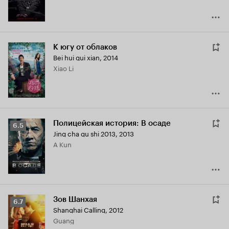
К югу от облаков
Bei hui gui xian
,
2014
Xiao Li
Полицейская история: В осаде
Рейтинг
6.5
Jing cha gu shi 2013
,
2013
Кинопоиска
A Kun
6.5
Зов Шанхая
Рейтинг
6.7
Shanghai Calling
,
2012
Кинопоиска
Guang
6.7