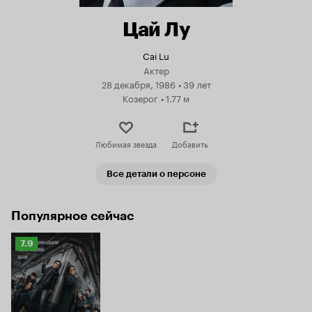
Цай Лу
Cai Lu
Актер
28 декабря, 1986
•
39 лет
Козерог
•
1.77 м
Любимая звезда
Добавить
Все детали о персоне
Популярное сейчас
Рейтинг
7.9
Кинопоиска
7.9