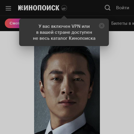
Войти
Онлайн-кинотеатр
Билеты в 
Смотреть кино
У вас включен VPN или
в вашей стране доступен
не весь каталог Кинопоиска