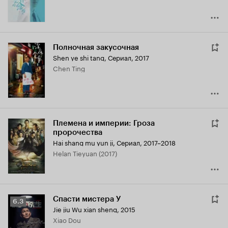
Полночная закусочная
Shen ye shi tang
,
Сериал, 2017
Chen Ting
Племена и империи: Гроза
пророчества
Hai shang mu yun ji
,
Сериал, 2017–2018
Helan Tieyuan (2017)
Спасти мистера У
Рейтинг
6.3
Jie jiu Wu xian sheng
,
2015
Кинопоиска
Xiao Dou
6.3