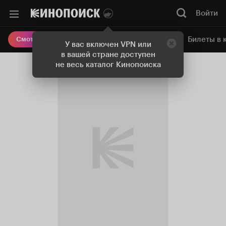
Войти
Онлайн-кинотеатр
Билеты в 
Смотреть кино
У вас включен VPN или
в вашей стране доступен
не весь каталог Кинопоиска