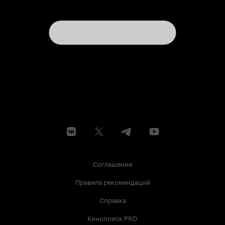
Соглашение
Правила рекомендаций
Справка
Кинопоиск PRO