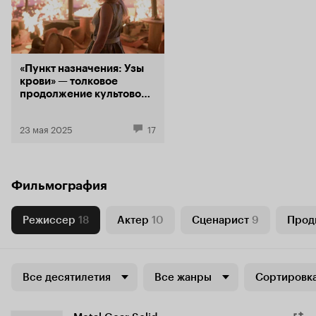
«Пункт назначения: Узы
крови» — толковое
продолжение культовой
хоррор-франшизы
из нулевых
23 мая 2025
17
Фильмография
Режиссер
18
Актер
10
Сценарист
9
Прод
Все десятилетия
Все жанры
Сортировка