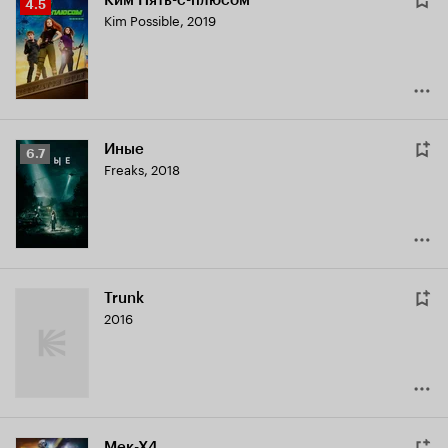
Ким Пять-с-плюсом
Рейтинг
4.5
Kim Possible
,
2019
Кинопоиска
4.5
Иные
Рейтинг
6.7
Freaks
,
2018
Кинопоиска
6.7
Trunk
2016
Мек-Х4