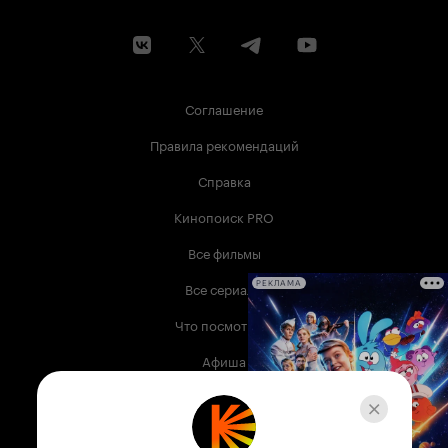
Соглашение
Правила рекомендаций
Справка
Кинопоиск PRO
Все фильмы
Все сериалы
РЕКЛАМА
Что посмотреть
Афиша
Музыка
Телепрограмма