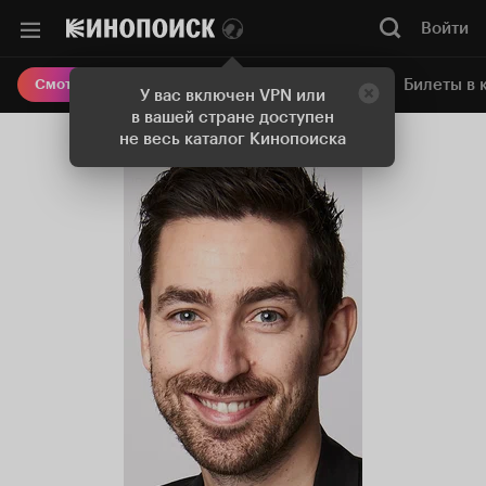
Войти
Онлайн-кинотеатр
Билеты в 
Смотреть кино
У вас включен VPN или
в вашей стране доступен
не весь каталог Кинопоиска