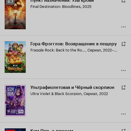
Пункт назначения: Узы крови
Рейтинг
6.7
Final Destination: Bloodlines
,
2025
Кинопоиска
6.7
Гора Фрэгглов: Возвращение в пещеру
Fraggle Rock: Back to the Rock
,
Сериал, 2022–...
Ультрафиолетовая и Чёрный скорпион
Ultra Violet & Black Scorpion
,
Сериал, 2022