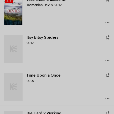
Рейтинг
3.5
Tasmanian Devils
,
2012
Кинопоиска
3.5
Itsy Bitsy Spiders
2012
Time Upon a Once
2007
Die Hardly Working