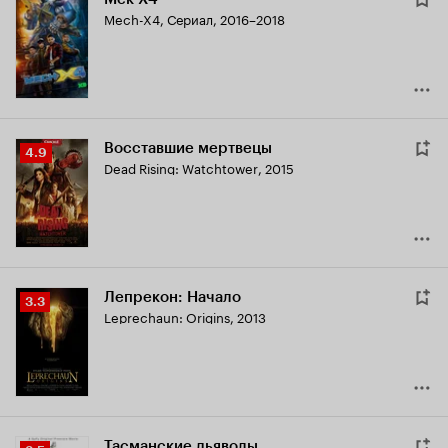
Mech-X4
,
Сериал, 2016–2018
Восставшие мертвецы
Рейтинг
4.9
Dead Rising: Watchtower
,
2015
Кинопоиска
4.9
Лепрекон: Начало
Рейтинг
3.3
Leprechaun: Origins
,
2013
Кинопоиска
3.3
Тасманские дьяволы