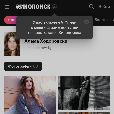
Войти
Онлайн-кинотеатр
Билеты в 
Смотреть кино
У вас включен VPN или
в вашей стране доступен
не весь каталог Кинопоиска
Альма Ходоровски
Alma Jodorowsky
Фотографии
63