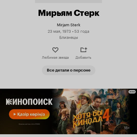
Мирьям Стерк
Mirjam Sterk
23 мая, 1973
•
53 года
Близнецы
Любимая звезда
Добавить
Все детали о персоне