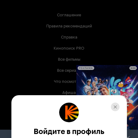
Соглашение
Правила рекомендаций
Справка
Кинопоиск PRO
Все фильмы
Все сериалы
РЕКЛАМА
Что посмотреть
Афиша
Музыка
Телепрограмма
Книги
Войдите в профиль
Служба поддержки