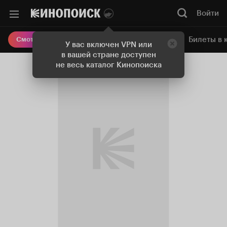
Войти
Онлайн-кинотеатр
Билеты в 
Смотреть кино
У вас включен VPN или
в вашей стране доступен
не весь каталог Кинопоиска