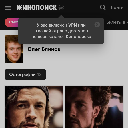
Войти
Онлайн-кинотеатр
Билеты в 
Смотреть кино
У вас включен VPN или
в вашей стране доступен
не весь каталог Кинопоиска
Олег Блинов
Фотографии
13