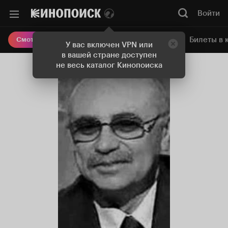
Войти
Онлайн-кинотеатр
Билеты в 
Смотреть кино
У вас включен VPN или
в вашей стране доступен
не весь каталог Кинопоиска