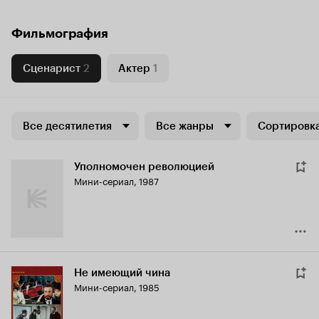
Фильмография
Сценарист
2
Актер
1
Все десятилетия
Все жанры
Сортировка
Уполномочен революцией
Мини-сериал, 1987
Не имеющий чина
Мини-сериал, 1985