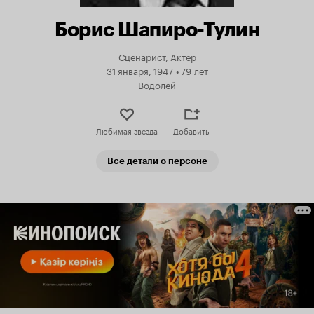
Борис Шапиро-Тулин
Сценарист, Актер
31 января, 1947
•
79 лет
Водолей
Любимая звезда
Добавить
Все детали о персоне