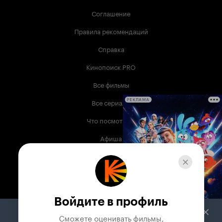
Соглашение
Правила рекомендаций
Справка
Кинопоиск PRO
Все фильмы
Все сериалы
РЕКЛАМА
Что посмотреть
Афиша
Музыка
Телепрограмма
Книги
Войдите в профиль
Служба поддержки
Сможете оценивать фильмы,
