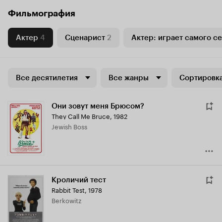
Фильмография
Актер
4
Сценарист
2
Актер: играет самого с
Все десятилетия
Все жанры
Сортировка
Они зовут меня Брюсом?
They Call Me Bruce
,
1982
Jewish Boss
Кроличий тест
Rabbit Test
,
1978
Berkowitz