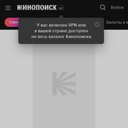
Войти
Онлайн-кинотеатр
Билеты в 
Смотреть кино
У вас включен VPN или
в вашей стране доступен
не весь каталог Кинопоиска