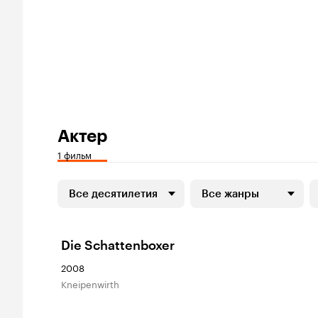
Актер
1 фильм
Все десятилетия
Все жанры
Die Schattenboxer
2008
Kneipenwirth