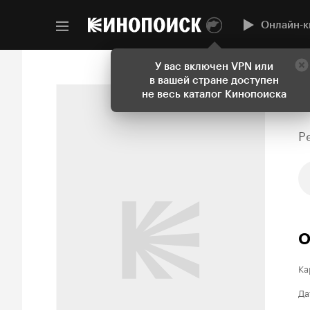
Онлайн-к
У вас включен VPN или
в вашей стране доступен
не весь каталог Кинопоиска
P
О
Ка
Да