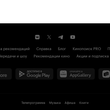
а рекомендаций
Справка
Блог
Кинопоиск PRO
П
Передачи и шоу
Рекомендации кино
Акции и подписка
Телепрограмма
Музыка
Афиша
Книги