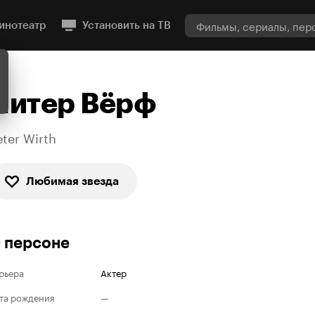
инотеатр
Установить на ТВ
Питер Вёрф
eter Wirth
Любимая звезда
 персоне
рьера
Актер
та рождения
—