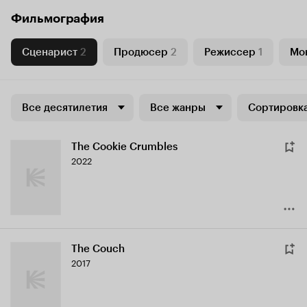
Фильмография
Сценарист
2
Продюсер
2
Режиссер
1
Мо
Все десятилетия
Все жанры
Сортировка
The Cookie Crumbles
2022
The Couch
2017