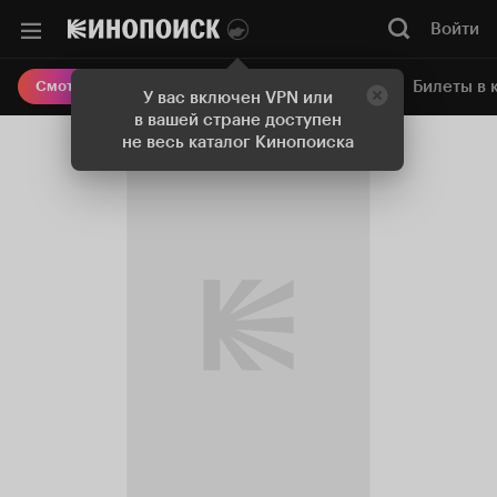
Войти
Онлайн-кинотеатр
Билеты в 
Смотреть кино
У вас включен VPN или
в вашей стране доступен
не весь каталог Кинопоиска