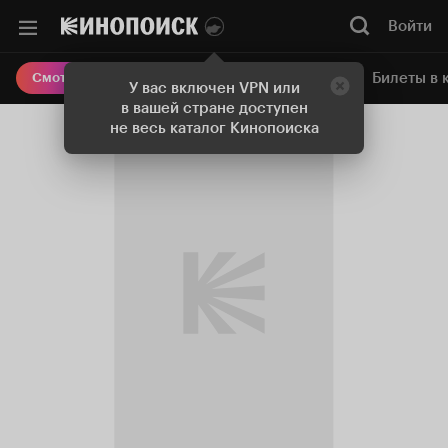
Войти
Онлайн-кинотеатр
Билеты в 
Смотреть кино
У вас включен VPN или
в вашей стране доступен
не весь каталог Кинопоиска