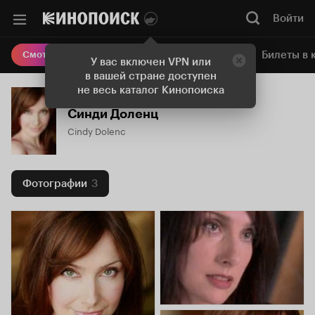
Войти
Онлайн-кинотеатр
Билеты в 
Смотреть кино
У вас включен VPN или
в вашей стране доступен
не весь каталог Кинопоиска
Синди Доленц
Cindy Dolenc
Фотографии
3