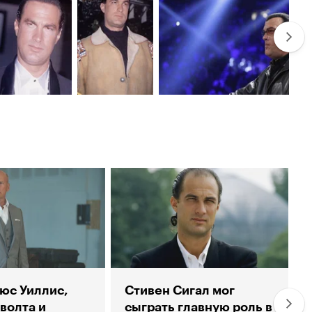
юс Уиллис,
Стивен Сигал мог
волта и
сыграть главную роль в