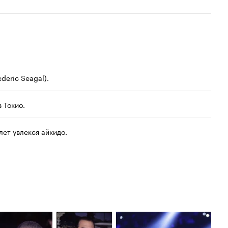
Худшая му
1997
второго п
Приказано
Худший ф
1995
В смертел
Худшая му
deric Seagal).
В смертел
 Токио.
лет увлекся айкидо.