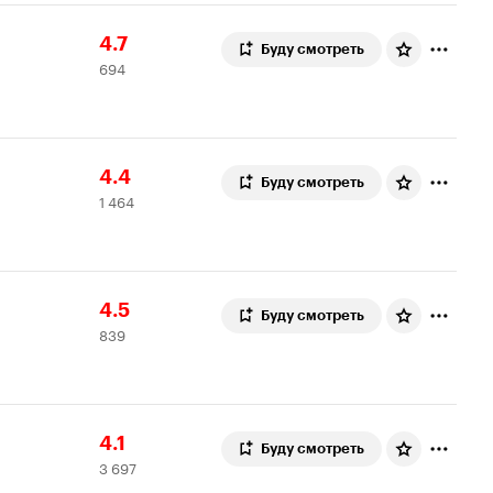
Рейтинг
694
4.7
Буду смотреть
694
Кинопоиска
оценки
4.7
Рейтинг
1
4.4
Буду смотреть
1 464
Кинопоиска
464
4.4
оценки
Рейтинг
839
4.5
Буду смотреть
839
Кинопоиска
оценок
4.5
Рейтинг
3
4.1
Буду смотреть
3 697
Кинопоиска
697