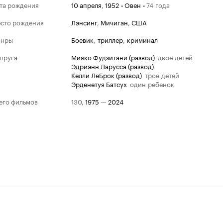
та рождения
10 апреля
,
1952
•
Овен
•
74 года
сто рождения
Лэнсинг
,
Мичиган
,
США
анры
боевик
,
триллер
,
криминал
пруга
Мияко Фудзитани (развод)
двое детей
Эдриэнн Ларусса (развод)
Золотая ма
Келли ЛеБрок (развод)
трое детей
Эрденетуя Батсух
один ребенок
Победит
1995
его фильмов
130
,
1975
—
2024
Худший р
В смертел
Номина
Худшая му
2003
Ни жив, ни
Худший ф
1998
Огонь из 
Худшая му
Огонь из 