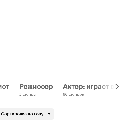
ист
Режиссер
Актер: играет само
2 фильма
66 фильмов
Сортировка по году