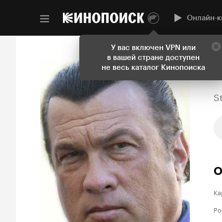
Онлайн-к
У вас включен VPN или
в вашей стране доступен
не весь каталог Кинопоиска
S
О
Ка
Ро