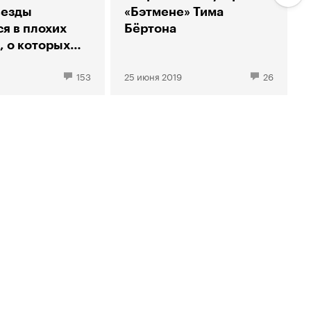
везды
«Бэтмене» Тима
я в плохих
Бёртона
, о которых
 знает?
1
153
25 июня 2019
26