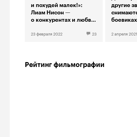
и похудей малек!»:
другие з
Лиам Нисон —
снимаютс
о конкурентах и любви
боевиках
к дракам
никто не
23 февраля 2022
23
2 апреля 202
Рейтинг фильмографии