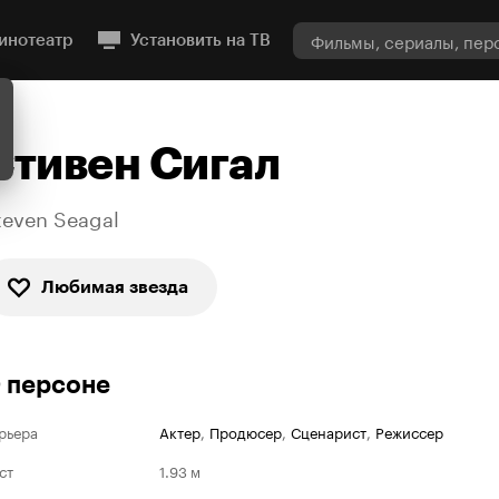
инотеатр
Установить на ТВ
Стивен Сигал
teven Seagal
Любимая звезда
 персоне
рьера
Актер
,
Продюсер
,
Сценарист
,
Режиссер
ст
1.93 м