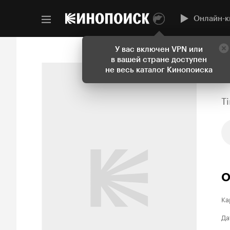
Онлайн-к
У вас включен VPN или
в вашей стране доступен
не весь каталог Кинопоиска
T
О
Ка
Да