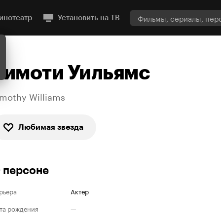
инотеатр
Установить на ТВ
Тимоти Уильямс
imothy Williams
Любимая звезда
 персоне
рьера
Актер
та рождения
—