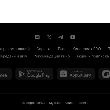
а рекомендаций
Справка
Блог
Кинопоиск PRO
П
Передачи и шоу
Рекомендации кино
Акции и подписка
Телепрограмма
Музыка
Афиша
Книги