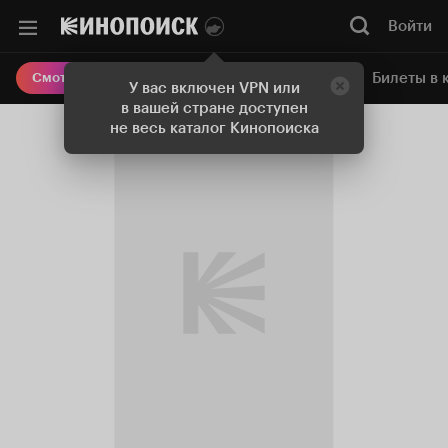
Войти
Онлайн-кинотеатр
Билеты в 
Смотреть кино
У вас включен VPN или
в вашей стране доступен
не весь каталог Кинопоиска