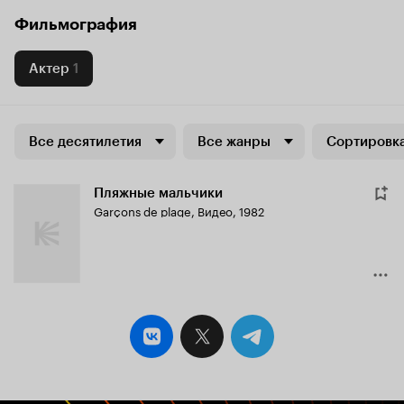
Фильмография
Актер
1
Все десятилетия
Все жанры
Сортировка
Пляжные мальчики
Garçons de plage
,
Видео, 1982