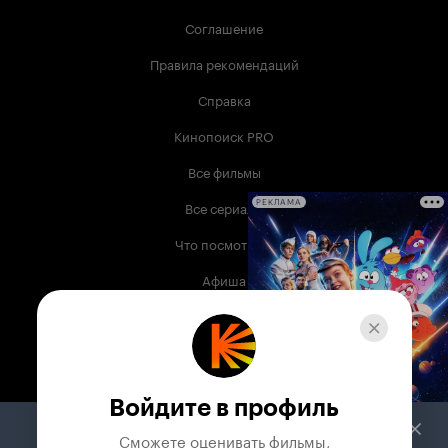
Соглашение
Правила рекомендаций
Справка
Кинопоиск PRO
Все фильмы
Все сериалы
РЕКЛАМА
Что посмотреть
Афиша
Музыка
Телепрограмма
Книги
Войдите в профиль
Служба поддержки
Сможете оценивать фильмы,
