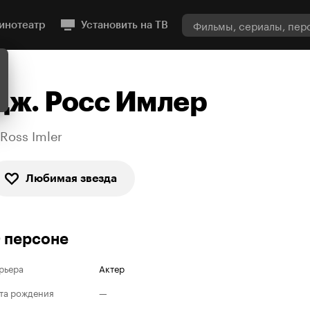
инотеатр
Установить на ТВ
Дж. Росс Имлер
 Ross Imler
Любимая звезда
 персоне
рьера
Актер
та рождения
—