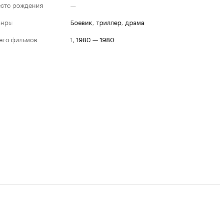
сто рождения
—
анры
боевик
,
триллер
,
драма
его фильмов
1
,
1980
—
1980