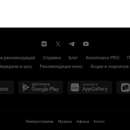
а рекомендаций
Справка
Блог
Кинопоиск PRO
П
Передачи и шоу
Рекомендации кино
Акции и подписка
Телепрограмма
Музыка
Афиша
Книги