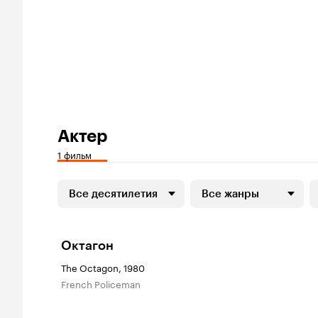
Актер
1 фильм
Все десятилетия
Все жанры
Октагон
The Octagon, 1980
French Policeman