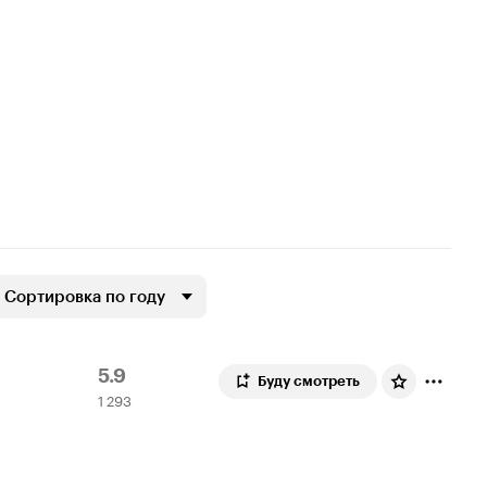
Сортировка по году
Рейтинг
1
5.9
Буду смотреть
1 293
Кинопоиска
293
5.9
оценки