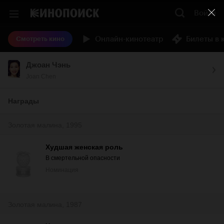
Войти
Онлайн-кинотеатр
Билеты в 
Смотреть кино
Джоан Чэнь
Joan Chen
Награды
Золотая малина, 1995
Худшая женская роль
В смертельной опасности
Номинация
Золотая малина, 1987