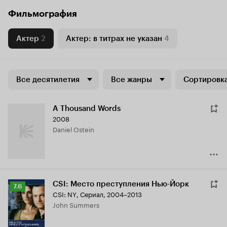
Фильмография
Актер
2
Актер: в титрах не указан
4
Все десятилетия
Все жанры
Сортировка
A Thousand Words
2008
Daniel Ostein
CSI: Место преступления Нью-Йорк
Рейтинг
7.6
CSI: NY
,
Сериал, 2004–2013
Кинопоиска
John Summers
7.6