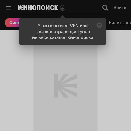
Войти
Онлайн-кинотеатр
Билеты в 
Смотреть кино
У вас включен VPN или
в вашей стране доступен
не весь каталог Кинопоиска