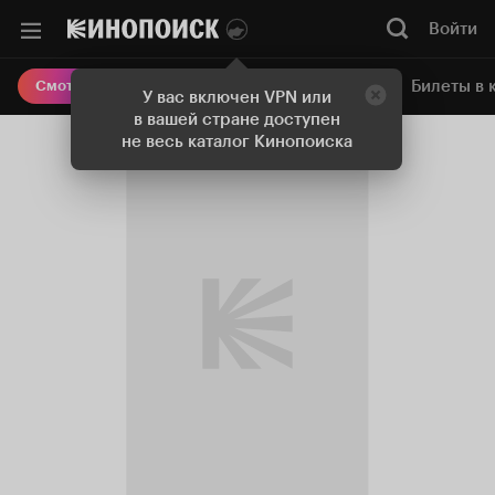
Войти
Онлайн-кинотеатр
Билеты в 
Смотреть кино
У вас включен VPN или
в вашей стране доступен
не весь каталог Кинопоиска