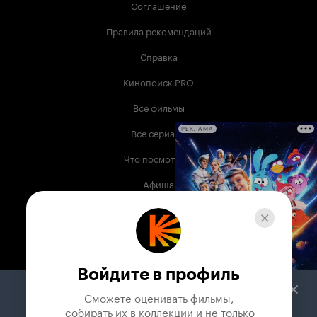
Соглашение
Правила рекомендаций
Справка
Кинопоиск PRO
Все фильмы
Все сериалы
РЕКЛАМА
Что посмотреть
Афиша
Музыка
Телепрограмма
Книги
Войдите в профиль
Служба поддержки
Сможете оценивать фильмы,

 собирать их в коллекции и не только