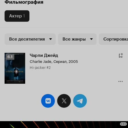
Фильмография
Актер
1
Все десятилетия
Все жанры
Сортировка
Чарли Джейд
Рейтинг
6.1
Charlie Jade
,
Сериал, 2005
Кинопоиска
Hi-jacker #2
6.1