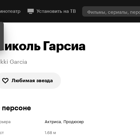
инотеатр
Установить на ТВ
Николь Гарсиа
ikki Garcia
Любимая звезда
 персоне
рьера
Актриса
,
Продюсер
ст
1.68 м