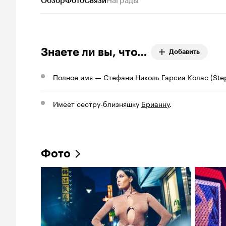
Обзор
Фото
Связи
Награды
Знаете ли вы, что…
Добавить
Полное имя — Стефани Николь Гарсиа Колас (Step
Имеет сестру-близняшку
Брианну
.
Фото