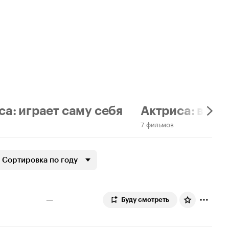
са: играет саму себя
Актриса: в тит
в
7 фильмов
Сортировка по году
—
Буду смотреть