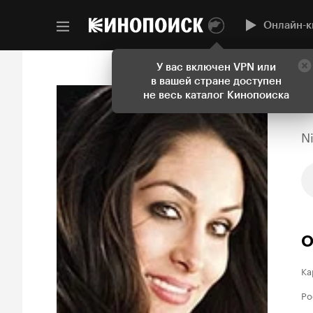
Онлайн-к
У вас включен VPN или
в вашей стране доступен
не весь каталог Кинопоиска
N
О
Ка
Ро