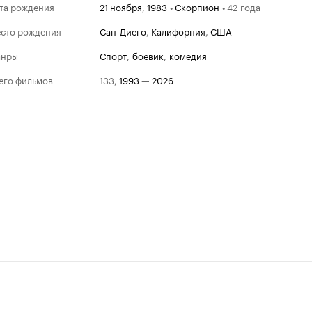
та рождения
21 ноября
,
1983
•
Скорпион
•
42 года
сто рождения
Сан-Диего
,
Калифорния
,
США
анры
спорт
,
боевик
,
комедия
его фильмов
133
,
1993
—
2026