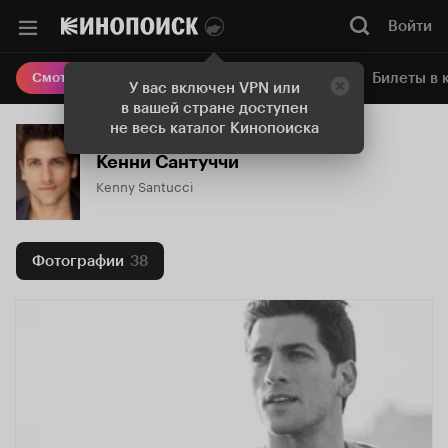
Войти
Онлайн-кинотеатр
Билеты в 
Смотреть кино
У вас включен VPN или
в вашей стране доступен
не весь каталог Кинопоиска
Кенни Сантуччи
Kenny Santucci
Фотографии
38