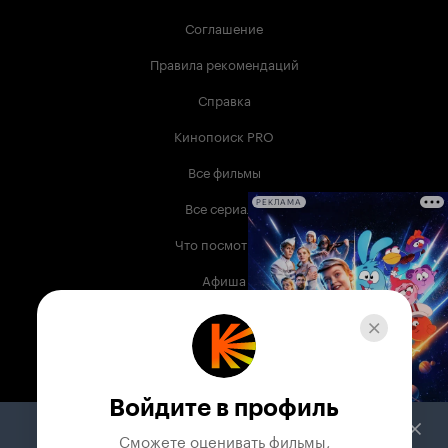
Соглашение
Правила рекомендаций
Справка
Кинопоиск PRO
Все фильмы
Все сериалы
РЕКЛАМА
Что посмотреть
Афиша
Музыка
Телепрограмма
Книги
Войдите в профиль
Служба поддержки
Сможете оценивать фильмы,
