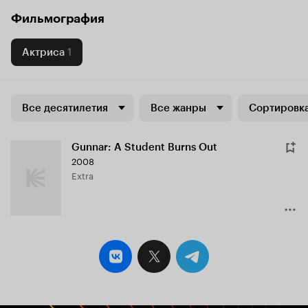
Фильмография
Актриса
1
Все десятилетия
Все жанры
Сортировка
Gunnar: A Student Burns Out
2008
Extra