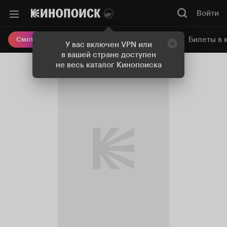
Войти
Онлайн-кинотеатр
Билеты в 
Смотреть кино
У вас включен VPN или
в вашей стране доступен
не весь каталог Кинопоиска