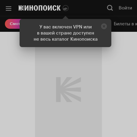
Войти
Онлайн-кинотеатр
Билеты в 
Смотреть кино
У вас включен VPN или
в вашей стране доступен
не весь каталог Кинопоиска