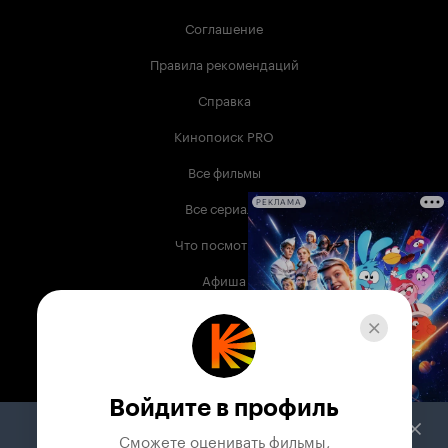
Соглашение
Правила рекомендаций
Справка
Кинопоиск PRO
Все фильмы
Все сериалы
РЕКЛАМА
Что посмотреть
Афиша
Музыка
Телепрограмма
Книги
Войдите в профиль
Служба поддержки
Сможете оценивать фильмы,
