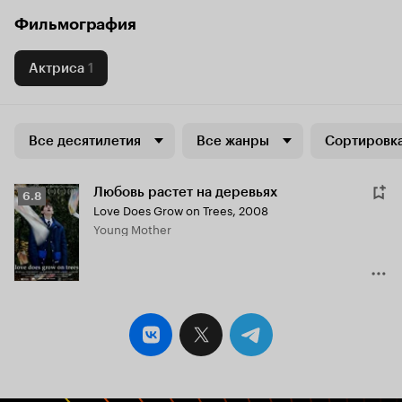
Фильмография
Актриса
1
Все десятилетия
Все жанры
Сортировка
Любовь растет на деревьях
Рейтинг
6.8
Love Does Grow on Trees
,
2008
Кинопоиска
Young Mother
6.8