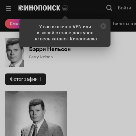
Войти
Онлайн-кинотеатр
Билеты в 
Смотреть кино
У вас включен VPN или
в вашей стране доступен
не весь каталог Кинопоиска
Бэрри Нельсон
Barry Nelson
Фотографии
1