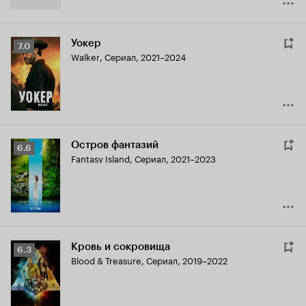
Уокер
Рейтинг
7.0
Walker
,
Сериал, 2021–2024
Кинопоиска
7.0
Остров фантазий
Рейтинг
6.6
Fantasy Island
,
Сериал, 2021–2023
Кинопоиска
6.6
Кровь и сокровища
Рейтинг
6.3
Blood & Treasure
,
Сериал, 2019–2022
Кинопоиска
6.3