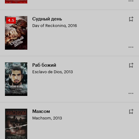
Судный день
Рейтинг
4.5
Day of Reckoning
,
2016
Кинопоиска
4.5
Раб божий
Esclavo de Dios
,
2013
Махсом
Machsom
,
2013