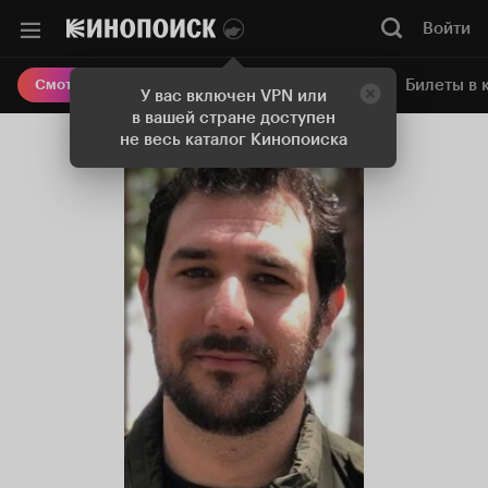
Войти
Онлайн-кинотеатр
Билеты в 
Смотреть кино
У вас включен VPN или
в вашей стране доступен
не весь каталог Кинопоиска