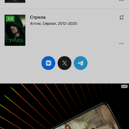
Стрела
Рейтинг
7.4
Arrow
,
Сериал, 2012–2020
Кинопоиска
7.4