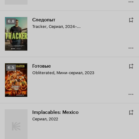
Следопыт
Рейтинг
6.8
Tracker
,
Сериал, 2024–...
Кинопоиска
6.8
Готовые
Рейтинг
6.5
Obliterated
,
Мини-сериал, 2023
Кинопоиска
6.5
Implacables: Mexico
Сериал, 2022