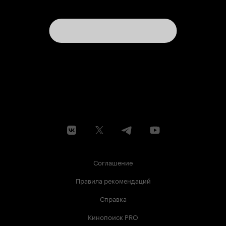
Соглашение
Правила рекомендаций
Справка
Кинопоиск PRO