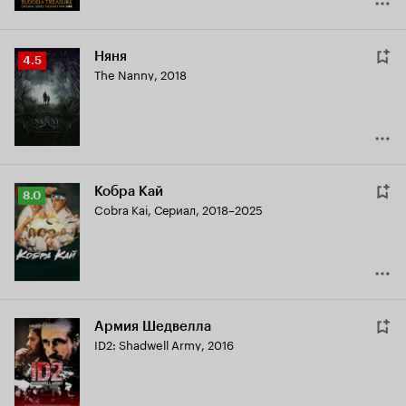
Няня
Рейтинг
4.5
The Nanny
,
2018
Кинопоиска
4.5
Кобра Кай
Рейтинг
8.0
Cobra Kai
,
Сериал, 2018–2025
Кинопоиска
8.0
Армия Шедвелла
ID2: Shadwell Army
,
2016