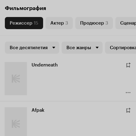
Фильмография
Режиссер
15
Актер
3
Продюсер
3
Сцена
Все десятилетия
Все жанры
Сортировка
Underneath
Afpak