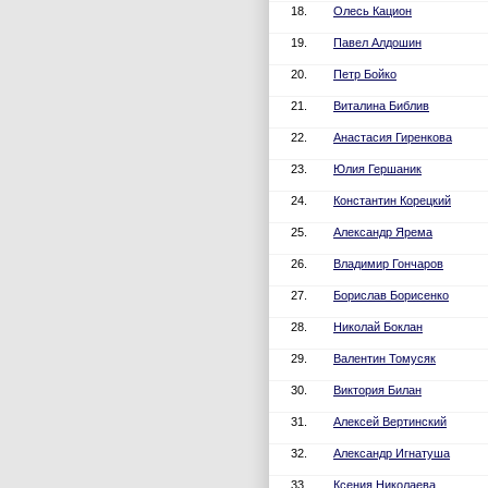
18.
Олесь Кацион
19.
Павел Алдошин
20.
Петр Бойко
21.
Виталина Библив
22.
Анастасия Гиренкова
23.
Юлия Гершаник
24.
Константин Корецкий
25.
Александр Ярема
26.
Владимир Гончаров
27.
Борислав Борисенко
28.
Николай Боклан
29.
Валентин Томусяк
30.
Виктория Билан
31.
Алексей Вертинский
32.
Александр Игнатуша
33.
Ксения Николаева