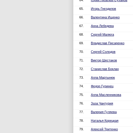
64.
Юрий Яковлев-Суханов
65.
Игорь Гнездилов
66.
Валентина Ищенко
67.
Анна Лебедева
68.
Сергей Малюга
69.
Владислав Писаренко
70.
Сергей Солодов
71.
Виктор Шестаков
72.
Станислав Боклан
73.
Алла Мартынюк
74.
Федор Гуринец
75.
Алла Масленникова
76.
Заза Чантурия
77.
Валерия Гуляева
78.
Наталья Корецкая
79.
Алексей Тритенко