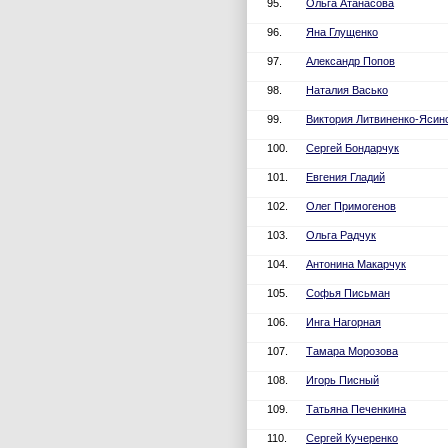
95.
Ольга Атанасова
96.
Яна Глущенко
97.
Александр Попов
98.
Наталия Васько
99.
Виктория Литвиненко-Ясин
100.
Сергей Бондарчук
101.
Евгения Гладий
102.
Олег Примогенов
103.
Ольга Радчук
104.
Антонина Макарчук
105.
Софья Письман
106.
Инга Нагорная
107.
Тамара Морозова
108.
Игорь Писный
109.
Татьяна Печенкина
110.
Сергей Кучеренко