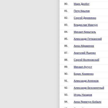
80.
Марк Дробот
81.
Петр Крылов
82.
Сергей Деревянко
83.
Владислав Мамчур
84.
Михаил Кришталь
85.
Александр Гетманский
86.
Анна Абраменок
87.
Анатолий Ященко
88.
Сергей Воляновский
89.
Михаил Аугуст
90.
Борис Книженко
91.
Александр Агеенков
92.
Александр Безсмертный
93.
Игорь Назаров
94.
Анна Яремчук-Бобало