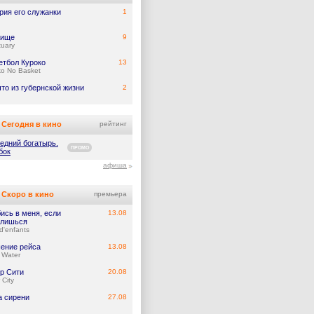
рия его служанки
1
жище
9
tuary
етбол Куроко
13
ko No Basket
что из губернской жизни
2
Сегодня в кино
рейтинг
едний богатырь.
ПРОМО
бок
афиша
Скоро в кино
премьера
ись в меня, если
13.08
лишься
d'enfants
ение рейса
13.08
 Water
р Сити
20.08
 City
а сирени
27.08