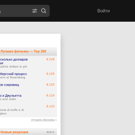
Войти
Лучшие фильмы — Top 250
есколько долларов
8.128
ше
alche dollaro in più
бергский процесс
8.126
ent at Nuremberg
ов сокровищ
8.125
о и Джульетта
8.124
 and Juliet
8.123
toria di truffe e di
lioni
лучшие фильмы
Новые рецензии
всего