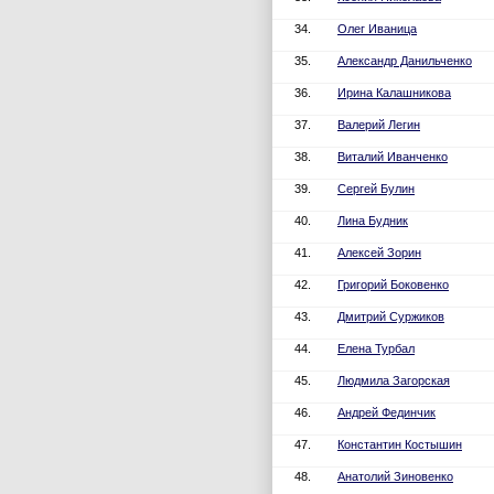
34.
Олег Иваница
35.
Александр Данильченко
36.
Ирина Калашникова
37.
Валерий Легин
38.
Виталий Иванченко
39.
Сергей Булин
40.
Лина Будник
41.
Алексей Зорин
42.
Григорий Боковенко
43.
Дмитрий Суржиков
44.
Елена Турбал
45.
Людмила Загорская
46.
Андрей Фединчик
47.
Константин Костышин
48.
Анатолий Зиновенко