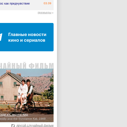
ос как предчувствие
03.09
премьеры
сиди и Сандэнс Кид
ssidy and the Sundance Kid, 1969
другой случайный фильм