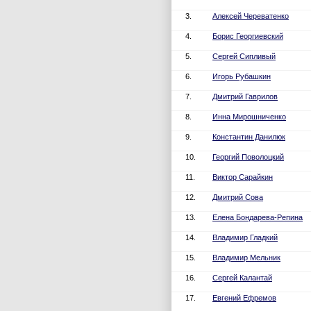
3.
Алексей Череватенко
4.
Борис Георгиевский
5.
Сергей Сипливый
6.
Игорь Рубашкин
7.
Дмитрий Гаврилов
8.
Инна Мирошниченко
9.
Константин Данилюк
10.
Георгий Поволоцкий
11.
Виктор Сарайкин
12.
Дмитрий Сова
13.
Елена Бондарева-Репина
14.
Владимир Гладкий
15.
Владимир Мельник
16.
Сергей Калантай
17.
Евгений Ефремов