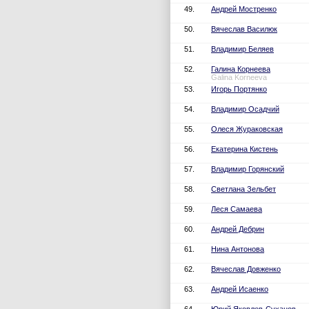
49.
Андрей Мостренко
50.
Вячеслав Василюк
51.
Владимир Беляев
52.
Галина Корнеева
Galina Korneeva
53.
Игорь Портянко
54.
Владимир Осадчий
55.
Олеся Жураковская
56.
Екатерина Кистень
57.
Владимир Горянский
58.
Светлана Зельбет
59.
Леся Самаева
60.
Андрей Дебрин
61.
Нина Антонова
62.
Вячеслав Довженко
63.
Андрей Исаенко