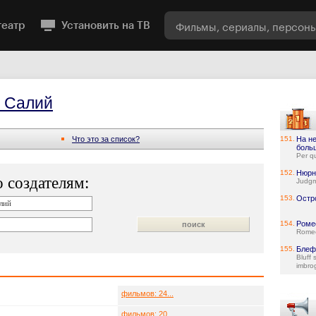
театр
Установить на ТВ
 Салий
Что это за список?
151.
На н
боль
Per qu
152.
Нюрн
 создателям:
Judgm
153.
Остр
154.
Роме
Romeo
155.
Блеф
Bluff s
imbrog
фильмов: 24...
фильмов: 20...