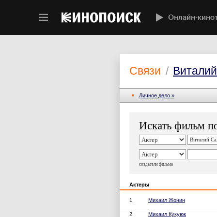
Онлайн-кино
Связи
/
Виталий
Личное дело »
Искать фильм по
создатели фильма
Актеры
1.
Михаил Жонин
2.
Михаил Кукуюк