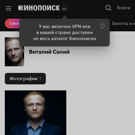
Войти
Онлайн-кинотеатр
Билеты в 
Смотреть кино
У вас включен VPN или
в вашей стране доступен
не весь каталог Кинопоиска
Виталий Салий
Фотографии
1